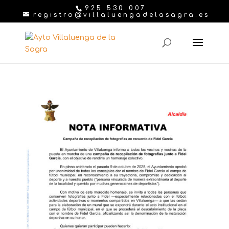
925 530 007
registro@villaluengadelasagra.es