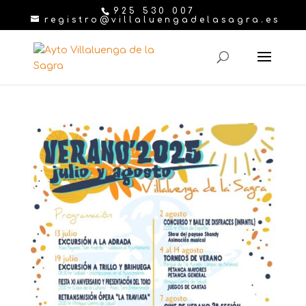
925 530 007
registro@villaluengadelasagra.es