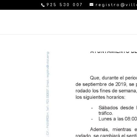
925 530 007
registro@vil