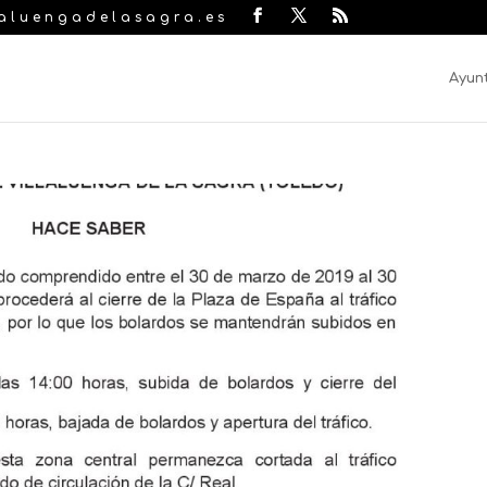
laluengadelasagra.es
Ayun