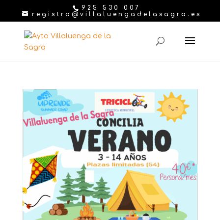
925 530 007
registro@villaluengadelasagra.es