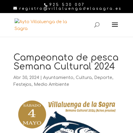
925 530 007
registro@villaluengadelasagra.es
Campeonato de pesca
Semana Cultural 2024
Abr 30, 2024
|
Ayuntamiento
,
Cultura
,
Deporte
,
Festejos
,
Medio Ambiente