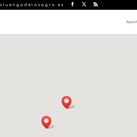
laluengadelasagra.es
Ayun