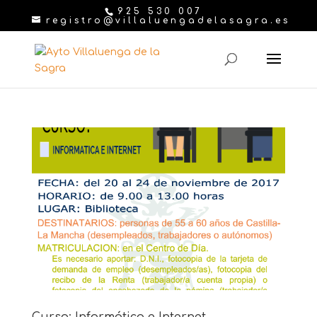
925 530 007
registro@villaluengadelasagra.es
Curso: Informática e Internet