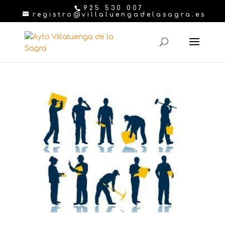
925 530 007
registro@villaluengadelasagra.es