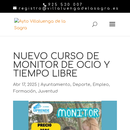
925 530 007
registro@villaluengadelasagra.es
NUEVO CURSO DE
MONITOR DE OCIO Y
TIEMPO LIBRE
Abr 17, 2025
|
Ayuntamiento
,
Deporte
,
Empleo
,
Formación
,
Juventud