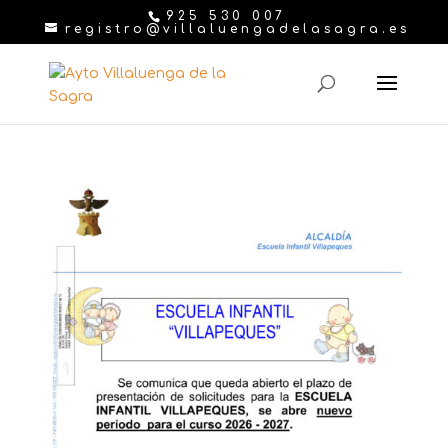
925 530 007
registro@villaluengadelasagra.es