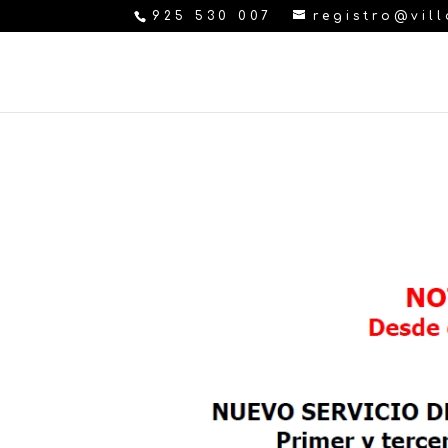
925 530 007
registro@vil