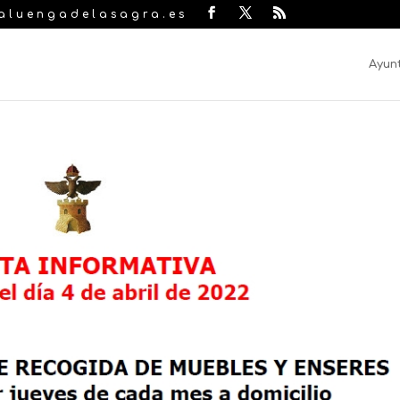
laluengadelasagra.es
Ayun