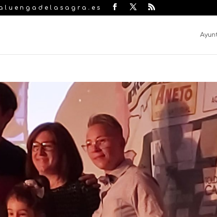
laluengadelasagra.es
Ayun