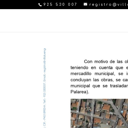
925 530 007
registro@vil