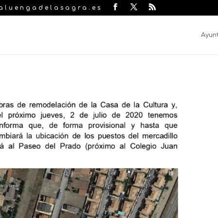
laluengadelasagra.es
Ayun