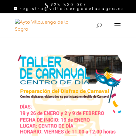
925 530 007
registro@villaluengadelasagra.es