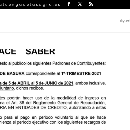
laluengadelasagra.es
Ayun