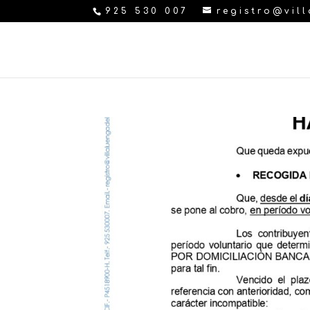
925 530 007
registro@vil