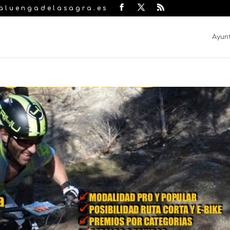
laluengadelasagra.es
Ayun