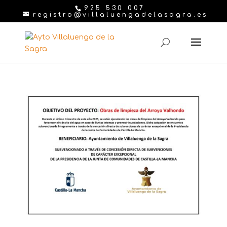
925 530 007
registro@villaluengadelasagra.es