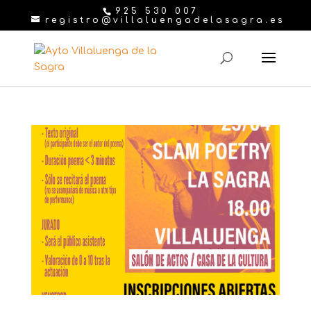
925 530 007
registro@villaluengadelasagra.es