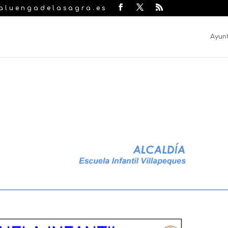
laluengadelasagra.es
Ayun