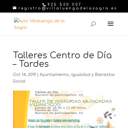
925 530 007
registro@villaluengadelasagra.es
Talleres Centro de Día
– Tardes
Oct 14, 2019
|
Ayuntamiento
,
Igualdad y Bienestar
Social