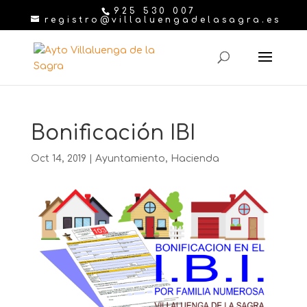
925 530 007
registro@villaluengadelasagra.es
Bonificación IBI
Oct 14, 2019
|
Ayuntamiento
,
Hacienda