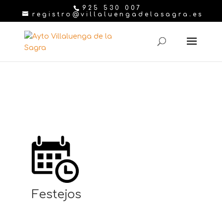
925 530 007
registro@villaluengadelasagra.es
Festejos