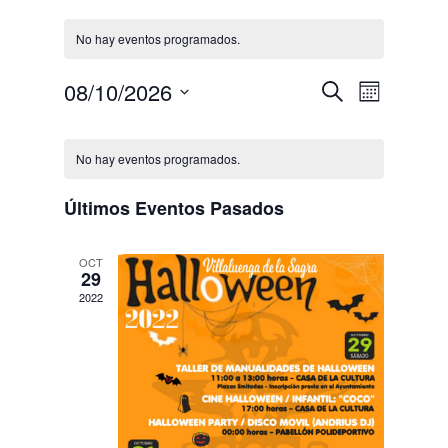
No hay eventos programados.
Navegaci
Navega
08/10/2026
Buscar
Mes
de
de
Selecciona
vistas
Calendario
búsqued
la
de
de
No hay eventos programados.
y
fecha.
Evento
Eventos
vistas
Últimos Eventos Pasados
de
Eventos
OCT
29
2022