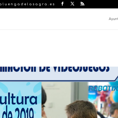
laluengadelasagra.es
Ayun