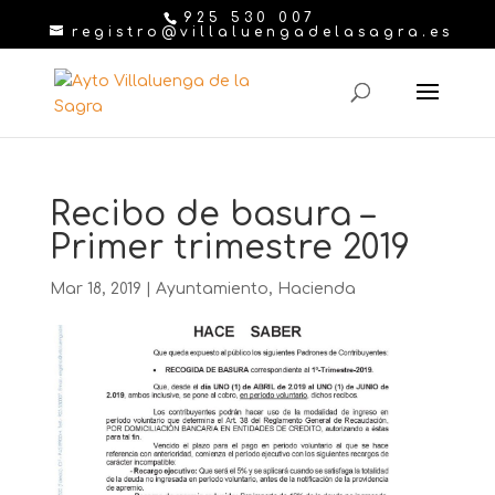
925 530 007
registro@villaluengadelasagra.es
Recibo de basura –
Primer trimestre 2019
Mar 18, 2019
|
Ayuntamiento
,
Hacienda