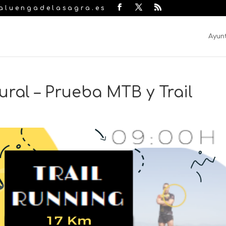
laluengadelasagra.es
Ayun
ral – Prueba MTB y Trail