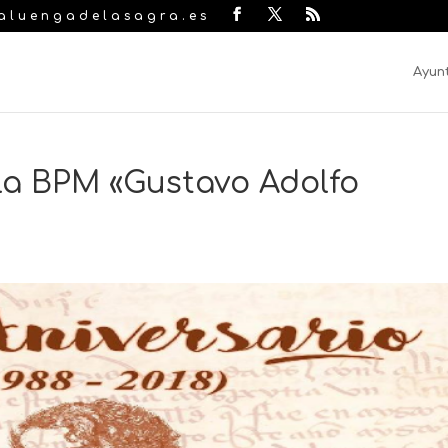
laluengadelasagra.es
Ayun
la BPM «Gustavo Adolfo