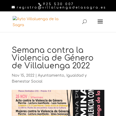
925 530 007
registro@villaluengadelasagra.es
Semana contra la
Violencia de Género
de Villaluenga 2022
Nov 15, 2022
|
Ayuntamiento
,
Igualdad y
Bienestar Social