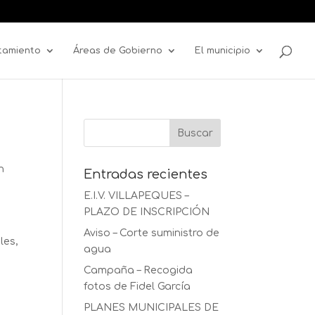
tamiento
Áreas de Gobierno
El municipio
n
Entradas recientes
E.I.V. VILLAPEQUES –
PLAZO DE INSCRIPCIÓN
Aviso – Corte suministro de
les,
agua
Campaña – Recogida
fotos de Fidel García
PLANES MUNICIPALES DE