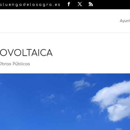
laluengadelasagra.es
Ayun
TOVOLTAICA
Obras Públicas