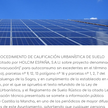
 al PROCEDIMIENTO DE CALIFICACIÓN URBANÍSTICA DE SUELO
olicitado por HOLCIM ESPAÑA, S.A.U. sobre proyecto denomina
acuación)” para autoconsumo sin excedentes en el término
, parcelas nº 9, 12, 13 polígono nº 16 y parcelas nº 1, 2, 7 del
laluenga de la Sagra, y en cumplimiento de lo establecido en 
o, por el que se aprueba el texto refundido de la Ley de
 Urbanística, y el Reglamento de Suelo Rústico de la citada L
tación técnica presentada se somete a información pública
de Castilla la Mancha, en uno de los periódicos de mayor difus
os de este Ayuntamiento, advirtiendo que cualquier persona