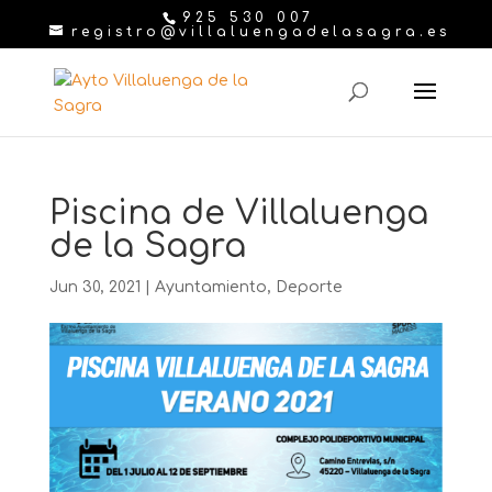
925 530 007
registro@villaluengadelasagra.es
Piscina de Villaluenga
de la Sagra
Jun 30, 2021
|
Ayuntamiento
,
Deporte