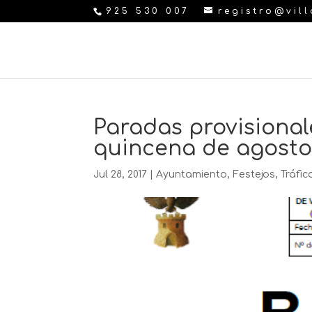
925 530 007
registro@vil
Paradas provisiona
quincena de agosto
Jul 28, 2017
|
Ayuntamiento
,
Festejos
,
Tráfic