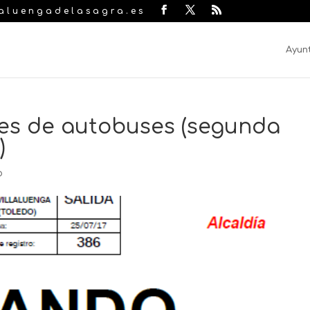
laluengadelasagra.es
Ayun
les de autobuses (segunda
)
o