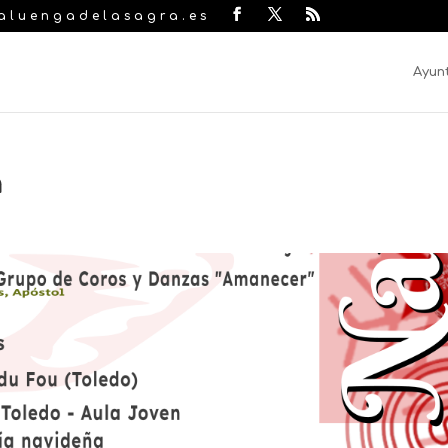
laluengadelasagra.es
Ayun
a