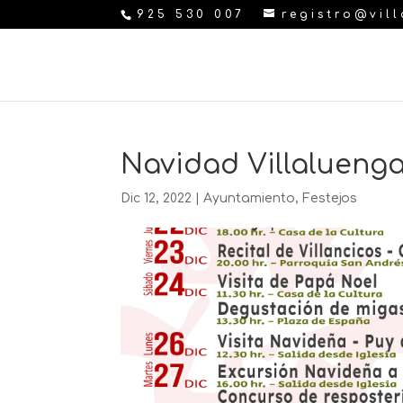
925 530 007
registro@vil
Navidad Villalueng
Dic 12, 2022
|
Ayuntamiento
,
Festejos