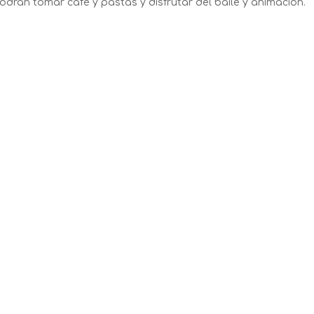
odrán tomar café y pastas y disfrutar del baile y animación.