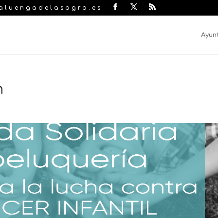
laluengadelasagra.es
Ayun
n