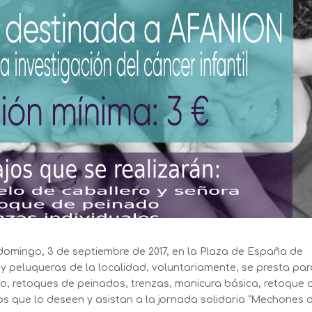
 domingo, 3 de septiembre de 2017, en la Plaza de España de
 y peluqueras de la localidad, voluntariamente, se presta pa
elo, retoques de peinados, trenzas, manicura básica, retoque 
inos que lo deseen y asistan a la jornada solidaria “Mechones 