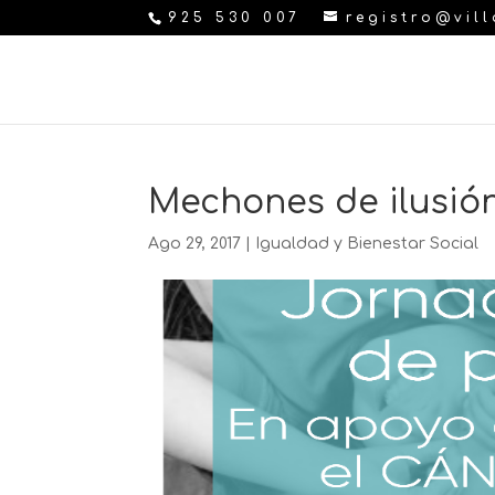
925 530 007
registro@vil
Mechones de ilusió
Ago 29, 2017
|
Igualdad y Bienestar Social