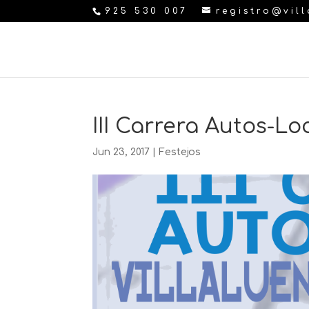
925 530 007
registro@vil
III Carrera Autos-Lo
Jun 23, 2017
|
Festejos