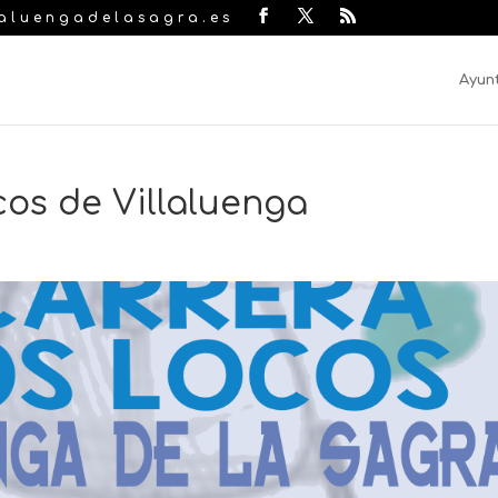
laluengadelasagra.es
Ayun
cos de Villaluenga