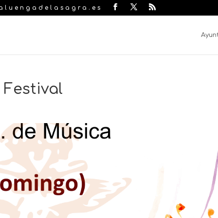
laluengadelasagra.es
Ayun
 Festival