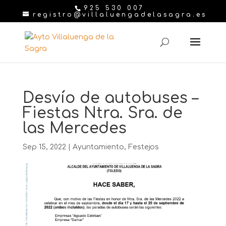
925 530 007
registro@villaluengadelasagra.es
Desvío de autobuses –
Fiestas Ntra. Sra. de
las Mercedes
Sep 15, 2022
|
Ayuntamiento
,
Festejos