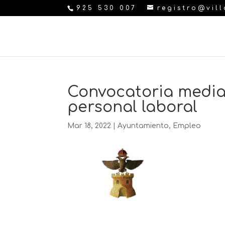
925 530 007
registro@vil
Convocatoria media
personal laboral
Mar 18, 2022
|
Ayuntamiento
,
Empleo