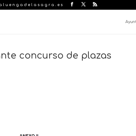
laluengadelasagra.es
Ayun
nte concurso de plazas