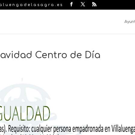
laluengadelasagra.es
Ayun
avidad Centro de Día