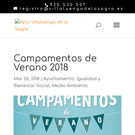
925 530 007
registro@villaluengadelasagra.es
Campamentos de
Verano 2018
Mar 26, 2018
|
Ayuntamiento
,
Igualdad y
Bienestar Social
,
Medio Ambiente