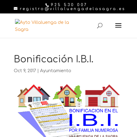
925 530 007
registro@villaluengadelasagra.es
Bonificación I.B.I.
Oct 9, 2017
|
Ayuntamiento