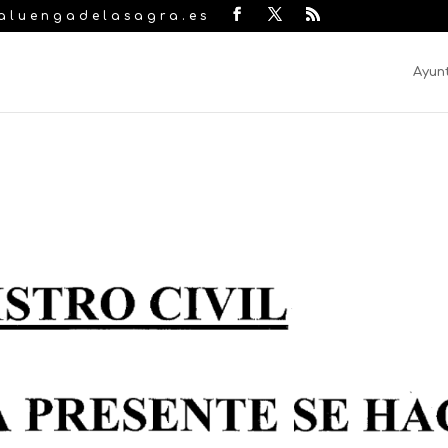
laluengadelasagra.es
Ayun