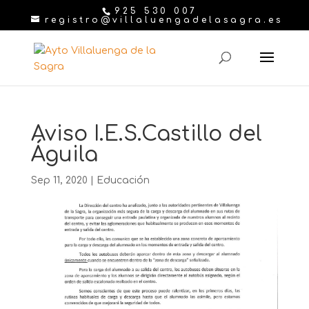
925 530 007
registro@villaluengadelasagra.es
Aviso I.E.S.Castillo del
Águila
Sep 11, 2020
|
Educación