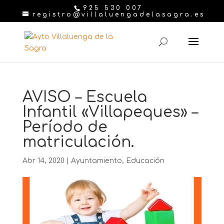
925 530 007
registro@villaluengadelasagra.es
AVISO – Escuela
Infantil «Villapeques» –
Período de
matriculación.
Abr 14, 2020
|
Ayuntamiento
,
Educación