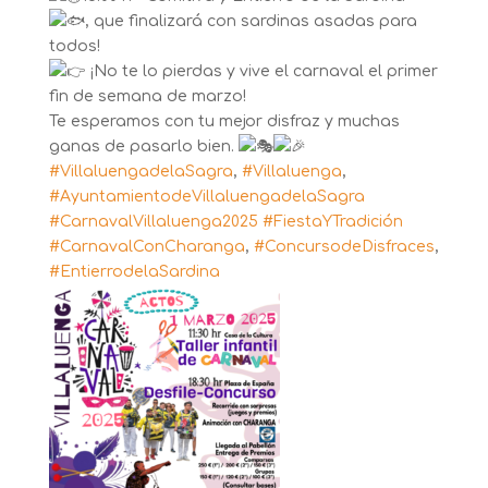
, que finalizará con sardinas asadas para
todos!
¡No te lo pierdas y vive el carnaval el primer
fin de semana de marzo!
Te esperamos con tu mejor disfraz y muchas
ganas de pasarlo bien.
#VillaluengadelaSagra
,
#Villaluenga
,
#AyuntamientodeVillaluengadelaSagra
#CarnavalVillaluenga2025
#FiestaYTradición
#CarnavalConCharanga
,
#ConcursodeDisfraces
,
#EntierrodelaSardina