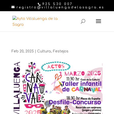
925 530 007
registro@villaluengadelasagra.es
Feb 20, 2025
|
Cultura
,
Festejos