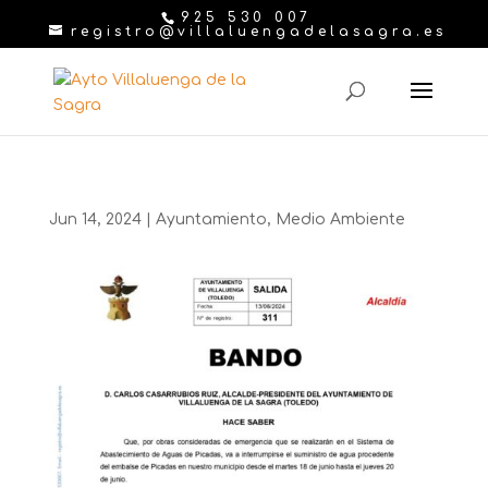
925 530 007
registro@villaluengadelasagra.es
Jun 14, 2024
|
Ayuntamiento
,
Medio Ambiente