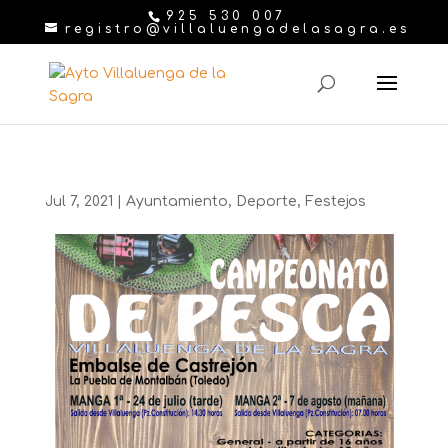
925 530 007
registro@villaluengadelasagra.es
Jul 7, 2021
|
Ayuntamiento
,
Deporte
,
Festejos