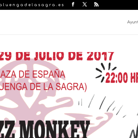
laluengadelasagra.es
Ayun