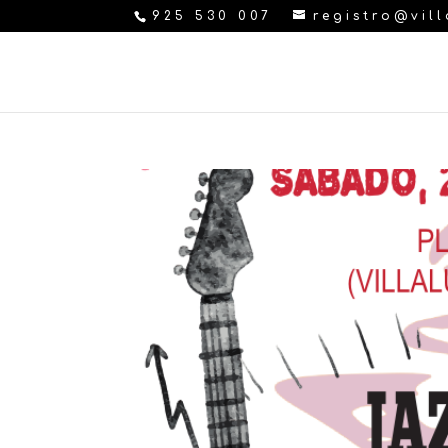
925 530 007
registro@vil