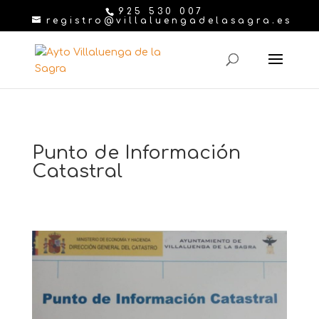
925 530 007
registro@villaluengadelasagra.es
Punto de Información
Catastral